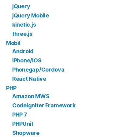
jQuery
jQuery Mobile
kinetic.js
three.js
Mobil
Android
iPhone/iOS
Phonegap/Cordova
React Native
PHP
Amazon MWS
CodeIgniter Framework
PHP 7
PHPUnit
Shopware