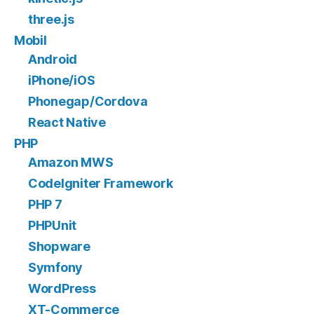
three.js
Mobil
Android
iPhone/iOS
Phonegap/Cordova
React Native
PHP
Amazon MWS
CodeIgniter Framework
PHP 7
PHPUnit
Shopware
Symfony
WordPress
XT-Commerce