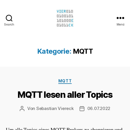
Search
Menü
Sebastian
Viereck
Kategorie:
MQTT
Kategorien
MQTT
MQTT lesen aller Topics
Von
Sebastian Viereck
06.07.2022
Beitragsautor
Beitragsdatum
Um alle Topics eines MQTT Brokers zu abonnieren und