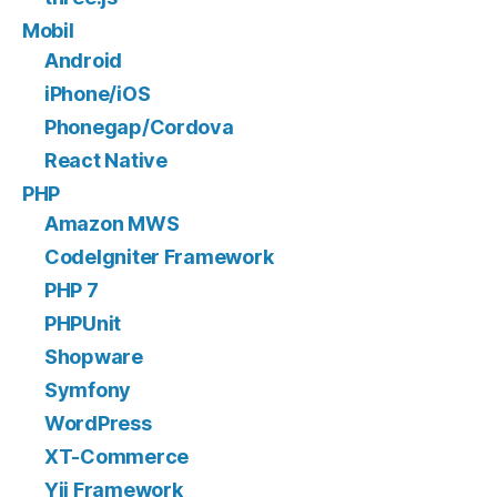
Mobil
Android
iPhone/iOS
Phonegap/Cordova
React Native
PHP
Amazon MWS
CodeIgniter Framework
PHP 7
PHPUnit
Shopware
Symfony
WordPress
XT-Commerce
Yii Framework