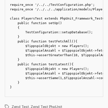
require_once '/../../TestConfiguration.php';

require_once '/../../../application/models/Players.
class PlayersTest extends PhpUnit_Framework_TestCas
    public function setUp()

    {

        TestConfiguration::setupDatabase();

    }

    public function testFetchAll(){

        $TippspielObjekt = new Players();

        $TippspielAnzahl = $TippspielObjekt->fetchA
        $this->assertGreaterThan(10, $TippspielAnza
    }

    public function testLatest(){

        $TippspielObjekt = new Players();

        $TippspielAnzahl = $TippspielObjekt->fetchL
        $this->assertSame(1,$TippspielAnzahl->count
    }

}
Zend Test
,
Zend Test PhpUnit
Schlagwörter