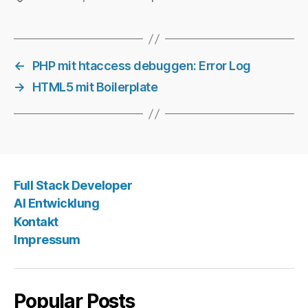
←
PHP mit htaccess debuggen: Error Log
→
HTML5 mit Boilerplate
Full Stack Developer
AI Entwicklung
Kontakt
Impressum
Popular Posts