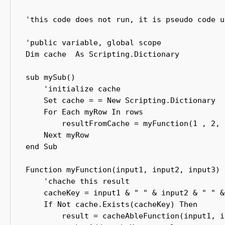
'this code does not run, it is pseudo code u
'public variable, global scope

Dim cache  As Scripting.Dictionary

sub mySub()

    'initialize cache

    Set cache = = New Scripting.Dictionary 

    For Each myRow In rows

        resultFromCache = myFunction(1 , 2, 3
    Next myRow

end Sub

Function myFunction(input1, input2, input3)

    'chache this result

    cacheKey = input1 & " " & input2 & " " &
    If Not cache.Exists(cacheKey) Then

        result = cacheAbleFunction(input1, i