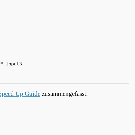
* input3

Speed Up Guide
zusammengefasst.