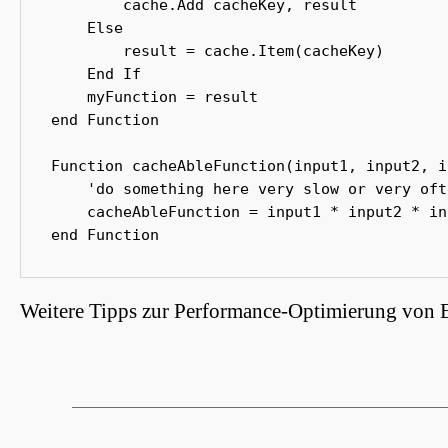
        cache.Add cacheKey, result

    Else

        result = cache.Item(cacheKey)

    End If

    myFunction = result

end Function

Function cacheAbleFunction(input1, input2, i
    'do something here very slow or very ofte
    cacheAbleFunction = input1 * input2 * in
end Function
Weitere Tipps zur Performance-Optimierung von 