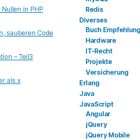
 Nullen in PHP
Redis
Diverses
Buch Empfehlun
ten, sauberen Code
Hardware
IT-Recht
ion – Teil3
Projekte
Versicherung
r als x
Erlang
Java
JavaScript
Angular
jQuery
jQuery Mobile