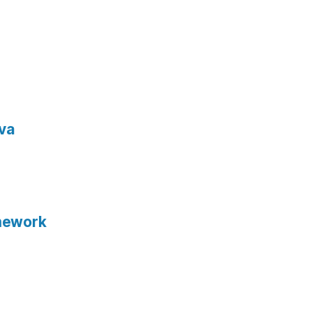
va
mework