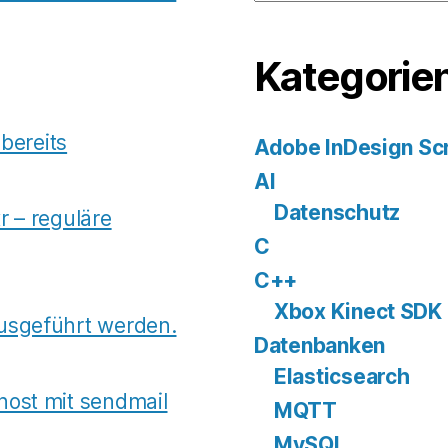
Kategorie
 bereits
Adobe InDesign Scr
AI
Datenschutz
r – reguläre
C
C++
Xbox Kinect SDK
usgeführt werden.
Datenbanken
Elasticsearch
host mit sendmail
MQTT
MySQL