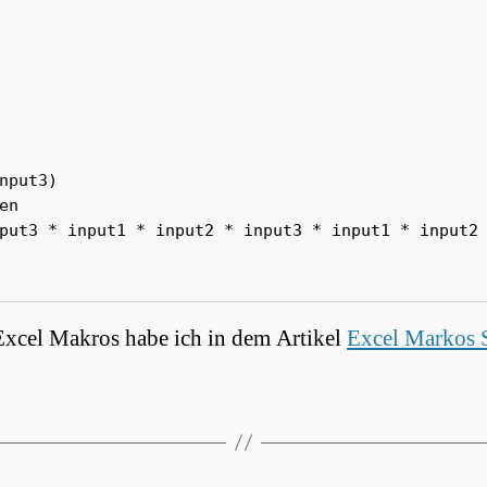
nput3)

n

put3 * input1 * input2 * input3 * input1 * input2 
Excel Makros habe ich in dem Artikel
Excel Markos 