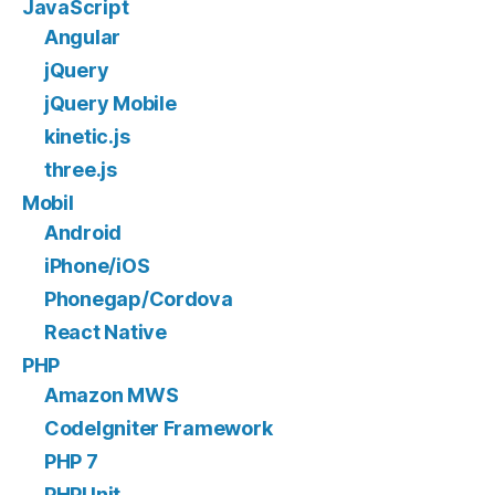
JavaScript
Angular
jQuery
jQuery Mobile
kinetic.js
three.js
Mobil
Android
iPhone/iOS
Phonegap/Cordova
React Native
PHP
Amazon MWS
CodeIgniter Framework
PHP 7
PHPUnit