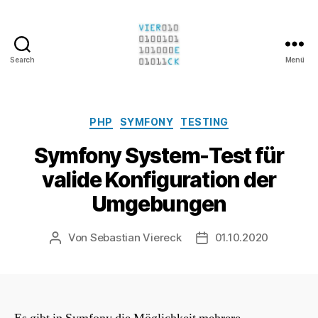
Search
Menü
Sebastian
Viereck
Kategorien
PHP
SYMFONY
TESTING
Symfony System-Test für
valide Konfiguration der
Umgebungen
Von
Sebastian Viereck
01.10.2020
Beitragsautor
Beitragsdatum