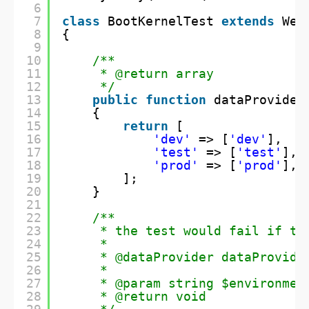
6
7
class
BootKernelTest 
extends
Web
8
{
9
10
/**
11
* @return array
12
*/
13
public
function
dataProvider
14
{
15
return
[
16
'dev'
=> [
'dev'
],
17
'test'
=> [
'test'
],
18
'prod'
=> [
'prod'
],
19
];
20
}
21
22
/**
23
* the test would fail if th
24
*
25
* @dataProvider dataProvide
26
*
27
* @param string $environmen
28
* @return void