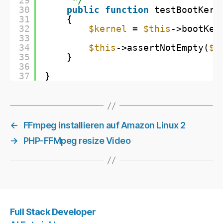
29
*/
30
public
function
testBootKern
31
{
32
$kernel
= 
$this
->bootKer
33
34
$this
->assertNotEmpty(
$k
35
}
36
37
}
←
FFmpeg installieren auf Amazon Linux 2
→
PHP-FFMpeg resize Video
Full Stack Developer