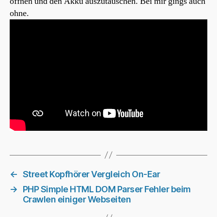
öffnen und den Akku auszutauschen. Bei mir gings auch
ohne.
←
Street Kopfhörer Vergleich On-Ear
→
PHP Simple HTML DOM Parser Fehler beim
Crawlen einiger Webseiten