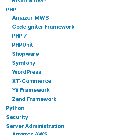
React Native
PHP
Amazon MWS
CodeIgniter Framework
PHP 7
PHPUnit
Shopware
Symfony
WordPress
XT-Commerce
Yii Framework
Zend Framework
Python
Security
Server Administration
Amazon AWS