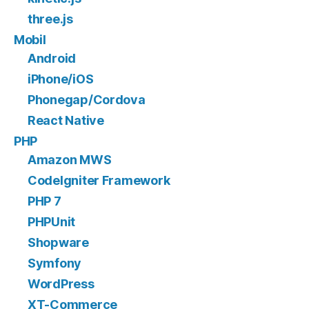
three.js
Mobil
Android
iPhone/iOS
Phonegap/Cordova
React Native
PHP
Amazon MWS
CodeIgniter Framework
PHP 7
PHPUnit
Shopware
Symfony
WordPress
XT-Commerce