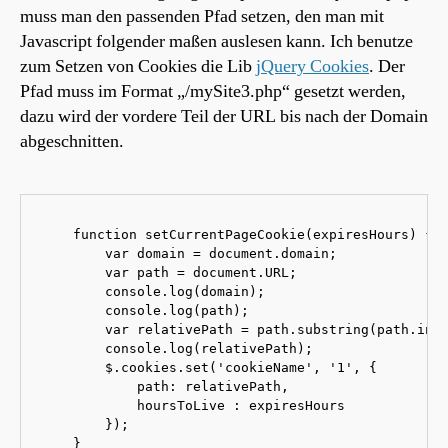
muss man den passenden Pfad setzen, den man mit
Javascript folgender maßen auslesen kann. Ich benutze
zum Setzen von Cookies die Lib
jQuery Cookies
. Der
Pfad muss im Format „/mySite3.php“ gesetzt werden,
dazu wird der vordere Teil der URL bis nach der Domain
abgeschnitten.
    function setCurrentPageCookie(expiresHours) {

        var domain = document.domain;

        var path = document.URL;

        console.log(domain);

        console.log(path);

        var relativePath = path.substring(path.inde
        console.log(relativePath);

        $.cookies.set('cookieName', '1', {

            path: relativePath,

            hoursToLive : expiresHours

        });

    }