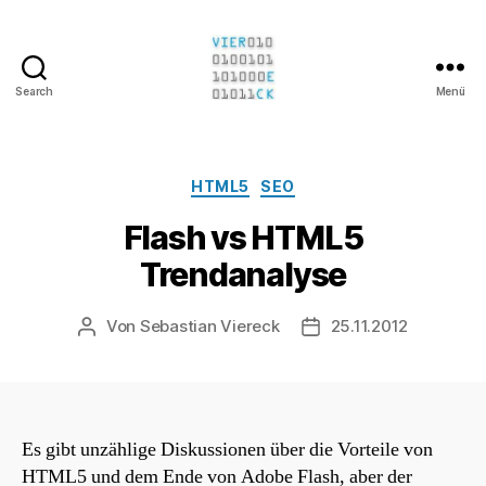
Search
Menü
Sebastian
Viereck
Kategorien
HTML5
SEO
Flash vs HTML5
Trendanalyse
Von
Sebastian Viereck
25.11.2012
Beitragsautor
Beitragsdatum
Es gibt unzählige Diskussionen über die Vorteile von
HTML5 und dem Ende von Adobe Flash, aber der