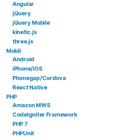
Angular
jQuery
jQuery Mobile
kinetic.js
three.js
Mobil
Android
iPhone/iOS
Phonegap/Cordova
React Native
PHP
Amazon MWS
CodeIgniter Framework
PHP 7
PHPUnit