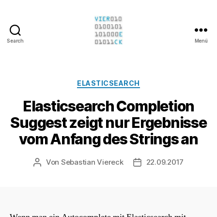
Search
Menü
Sebastian
Viereck
Kategorien
ELASTICSEARCH
Elasticsearch Completion
Suggest zeigt nur Ergebnisse
vom Anfang des Strings an
Von
Sebastian Viereck
22.09.2017
Beitragsautor
Beitragsdatum