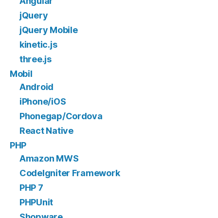
Angular
jQuery
jQuery Mobile
kinetic.js
three.js
Mobil
Android
iPhone/iOS
Phonegap/Cordova
React Native
PHP
Amazon MWS
CodeIgniter Framework
PHP 7
PHPUnit
Shopware