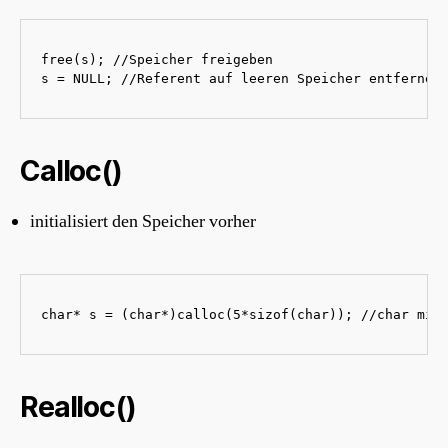
free(s); //Speicher freigeben

s = NULL; //Referent auf leeren Speicher entfernen
Calloc()
initialisiert den Speicher vorher
char* s = (char*)calloc(5*sizof(char)); //char mit
Realloc()