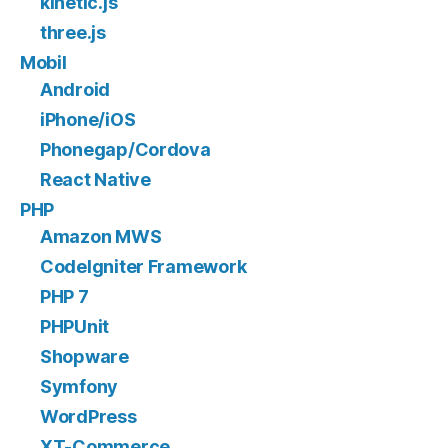
kinetic.js
three.js
Mobil
Android
iPhone/iOS
Phonegap/Cordova
React Native
PHP
Amazon MWS
CodeIgniter Framework
PHP 7
PHPUnit
Shopware
Symfony
WordPress
XT-Commerce