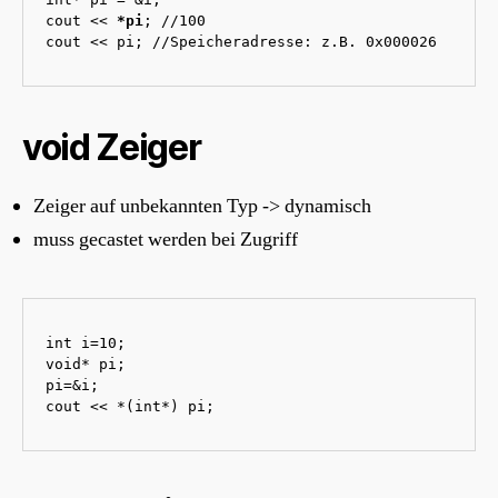
cout << 
*pi
; //100

cout << pi; //Speicheradresse: z.B. 0x000026
void Zeiger
Zeiger auf unbekannten Typ -> dynamisch
muss gecastet werden bei Zugriff
int i=10;

void* pi;

pi=&i;

cout << *(int*) pi;