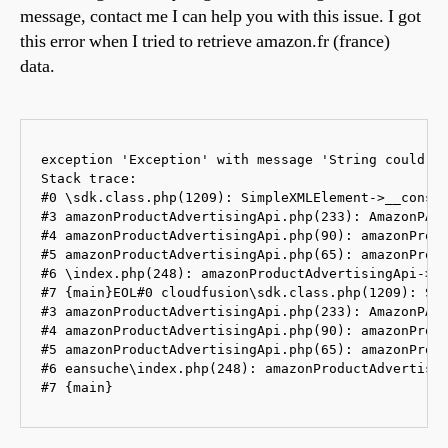
message, contact me I can help you with this issue. I got
this error when I tried to retrieve amazon.fr (france)
data.
exception 'Exception' with message 'String could no
Stack trace:

#0 \sdk.class.php(1209): SimpleXMLElement->__constr
#3 amazonProductAdvertisingApi.php(233): AmazonPAS-
#4 amazonProductAdvertisingApi.php(90): amazonProdu
#5 amazonProductAdvertisingApi.php(65): amazonProdu
#6 \index.php(248): amazonProductAdvertisingApi->ge
#7 {main}EOL#0 cloudfusion\sdk.class.php(1209): Sim
#3 amazonProductAdvertisingApi.php(233): AmazonPAS-
#4 amazonProductAdvertisingApi.php(90): amazonProdu
#5 amazonProductAdvertisingApi.php(65): amazonProdu
#6 eansuche\index.php(248): amazonProductAdvertisin
#7 {main}