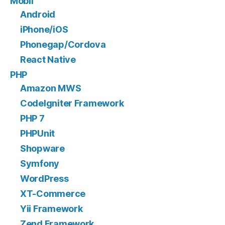
Mobil
Android
iPhone/iOS
Phonegap/Cordova
React Native
PHP
Amazon MWS
CodeIgniter Framework
PHP 7
PHPUnit
Shopware
Symfony
WordPress
XT-Commerce
Yii Framework
Zend Framework