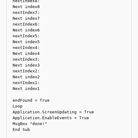
nextIndex8:

Next index8

nextIndex7:

Next index7

nextIndex6:

Next index6

nextIndex5:

Next index5

nextIndex4:

Next index4

nextIndex3:

Next index3

nextIndex2:

Next index2

nextIndex1:

Next index1

endFound = True

Loop

Application.ScreenUpdating = True

Application.EnableEvents = True

MsgBox "done!"

End Sub
