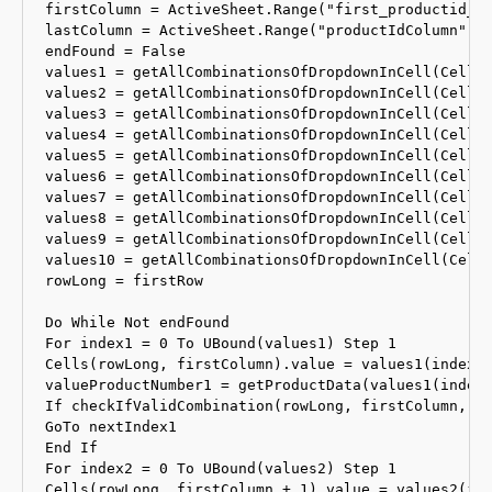
firstColumn = ActiveSheet.Range("first_productid_co
lastColumn = ActiveSheet.Range("productIdColumn").c
endFound = False

values1 = getAllCombinationsOfDropdownInCell(Cells(
values2 = getAllCombinationsOfDropdownInCell(Cells(
values3 = getAllCombinationsOfDropdownInCell(Cells(
values4 = getAllCombinationsOfDropdownInCell(Cells(
values5 = getAllCombinationsOfDropdownInCell(Cells(
values6 = getAllCombinationsOfDropdownInCell(Cells(
values7 = getAllCombinationsOfDropdownInCell(Cells(
values8 = getAllCombinationsOfDropdownInCell(Cells(
values9 = getAllCombinationsOfDropdownInCell(Cells(
values10 = getAllCombinationsOfDropdownInCell(Cells
rowLong = firstRow

Do While Not endFound

For index1 = 0 To UBound(values1) Step 1

Cells(rowLong, firstColumn).value = values1(index1)
valueProductNumber1 = getProductData(values1(index1
If checkIfValidCombination(rowLong, firstColumn, va
GoTo nextIndex1

End If

For index2 = 0 To UBound(values2) Step 1

Cells(rowLong, firstColumn + 1).value = values2(ind