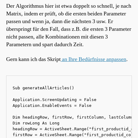
Der Algorithmus hier ist etwa doppelt so schnell, je nach
Matrix, indem er prüft, ob die ersten beiden Parameter
passen und wenn ja, dann die nächsten 3 usw. Er
überspringt für den Fall, dass z.B. die ersten 3 Parameter
nicht passen, alle Kombinationen mit diesen 3
Parametern und spart dadurch Zeit.
Gern kann ich das Skript
an Ihre Bedürfnisse anpassen
.
Sub generateAllArticles()

Application.ScreenUpdating = False

Application.EnableEvents = False

Dim headingRow, firstRow, firstColumn, lastColumn A
Dim rowLong As Long

headingRow = ActiveSheet.Range("first_productid_col
firstRow = ActiveSheet.Range("first_productid_colum