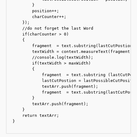
        }

        position++;

        charCounter++;

    });

    //do not forget the last Word

    if(charCounter > 0)

    {

        fragment  = text.substring(lastCutPostion, 
        textWidth = context.measureText(fragment).w
        //console.log(textWidth);

        if(textWidth > maxWidth)

        {

            fragment  = text.substring (lastCutPost
            lastCutPostion = lastPossibleCutPositio
            textArr.push(fragment);

            fragment  = text.substring(lastCutPosti
        }

        textArr.push(fragment);

    }

    return textArr;

}