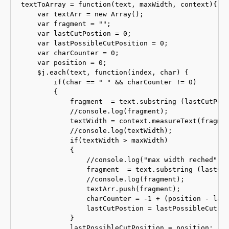
textToArray = function(text, maxWidth, context){

    var textArr = new Array();

    var fragment = "";

    var lastCutPostion = 0;

    var lastPossibleCutPosition = 0;

    var charCounter = 0;

    var position = 0;

    $j.each(text, function(index, char) {

        if(char == " " && charCounter != 0)

        {

            fragment  = text.substring (lastCutPost
            //console.log(fragment);

            textWidth = context.measureText(fragmen
            //console.log(textWidth);

            if(textWidth > maxWidth)

            {

                //console.log("max width reched");

                fragment  = text.substring (lastCut
                //console.log(fragment);

                textArr.push(fragment);

                charCounter = -1 + (position - last
                lastCutPostion = lastPossibleCutPos
            }

            lastPossibleCutPosition = position;
