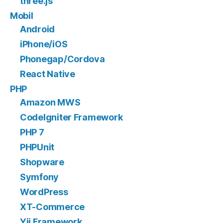
three.js
Mobil
Android
iPhone/iOS
Phonegap/Cordova
React Native
PHP
Amazon MWS
CodeIgniter Framework
PHP 7
PHPUnit
Shopware
Symfony
WordPress
XT-Commerce
Yii Framework