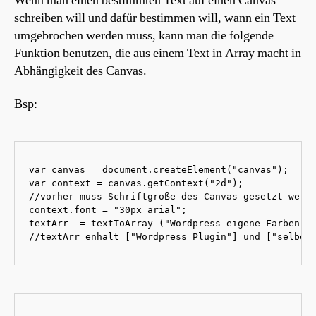
Wenn man einen bestimmten Text auf einen Canvas
schreiben will und dafür bestimmen will, wann ein Text
umgebrochen werden muss, kann man die folgende
Funktion benutzen, die aus einem Text in Array macht in
Abhängigkeit des Canvas.
Bsp:
var canvas = document.createElement("canvas");

var context = canvas.getContext("2d");

//vorher muss Schriftgröße des Canvas gesetzt werde
context.font = "30px arial";

textArr  = textToArray ("Wordpress eigene Farben un
//textArr enhält ["Wordpress Plugin"] und ["selber