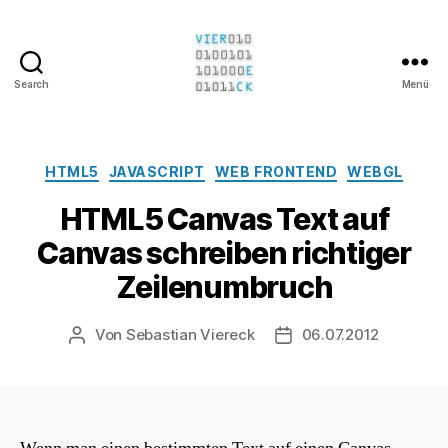
Search
Menü
Sebastian
Viereck
Kategorien
HTML5
JAVASCRIPT
WEB FRONTEND
WEBGL
HTML5 Canvas Text auf
Canvas schreiben richtiger
Zeilenumbruch
Von
Sebastian Viereck
06.07.2012
Beitragsautor
Beitragsdatum