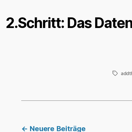
2.Schritt: Das Dat
addt
Schlagwö
←
Neuere
Beiträge