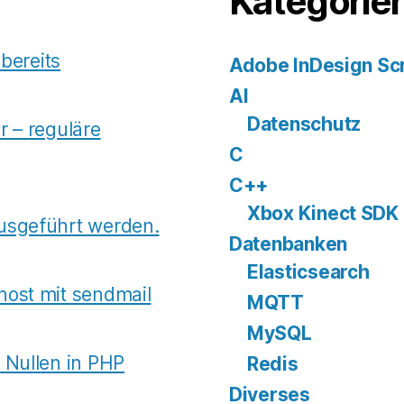
Kategorie
 bereits
Adobe InDesign Scr
AI
Datenschutz
r – reguläre
C
C++
Xbox Kinect SDK
usgeführt werden.
Datenbanken
Elasticsearch
host mit sendmail
MQTT
MySQL
 Nullen in PHP
Redis
Diverses