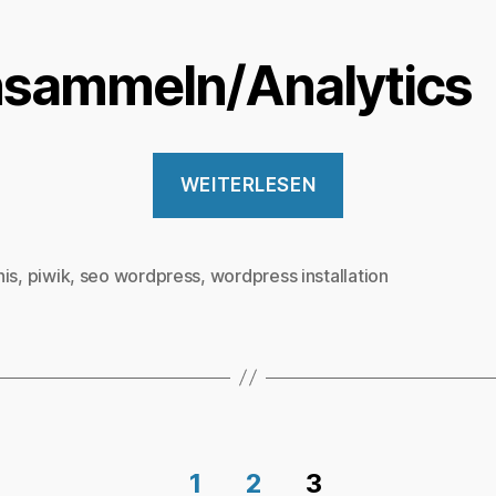
ensammeln/Analytics
„Tutorial:
WEITERLESEN
SEO
WordPress
Blog
his
,
piwik
,
seo wordpress
,
wordpress installation
rter
in
einer
Stunde“
1
2
3