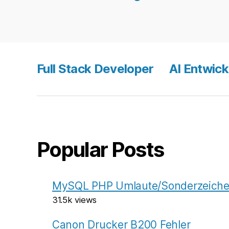
Beitragsnavigati
Full Stack Developer
AI Entwick
Popular Posts
MySQL PHP Umlaute/Sonderzeichen
31.5k views
Canon Drucker B200 Fehler