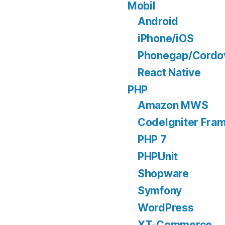
Mobil
Android
iPhone/iOS
Phonegap/Cordo
React Native
PHP
Amazon MWS
CodeIgniter Fra
PHP 7
PHPUnit
Shopware
Symfony
WordPress
XT-Commerce