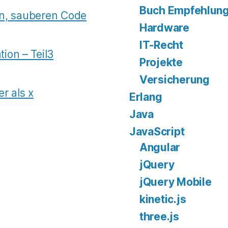
Buch Empfehlun
ten, sauberen Code
Hardware
IT-Recht
ion – Teil3
Projekte
Versicherung
r als x
Erlang
Java
JavaScript
Angular
jQuery
jQuery Mobile
kinetic.js
three.js