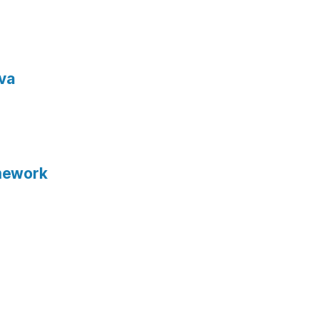
va
mework