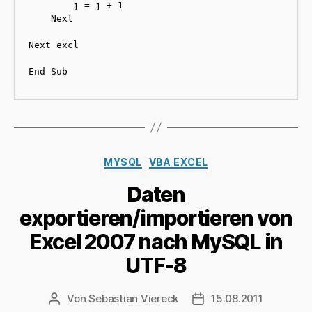
        j = j + 1

    Next

Next excl

End Sub
Kategorien
MYSQL
VBA EXCEL
Daten
exportieren/importieren von
Excel 2007 nach MySQL in
UTF-8
Von
Sebastian Viereck
15.08.2011
Beitragsautor
Beitragsdatum