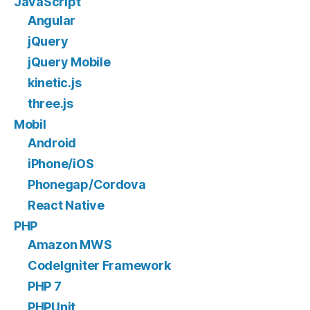
JavaScript
Angular
jQuery
jQuery Mobile
kinetic.js
three.js
Mobil
Android
iPhone/iOS
Phonegap/Cordova
React Native
PHP
Amazon MWS
CodeIgniter Framework
PHP 7
PHPUnit