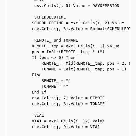
         csv.Cells(j, 5).Value = DAYOFPERIOD

        'SCHEDULEDTIME

        SCHEDULEDTIME = excl.Cells(i, 2).Value

        csv.Cells(j, 6).Value = Format(SCHEDULEDTIM
        'REMOTE_ und TONAME

        REMOTE__tmp = excl.Cells(i, 1).Value

        pos = InStr(REMOTE__tmp, " (")

        If (pos <> 0) Then

            REMOTE_ = Mid(REMOTE__tmp, pos + 2, Len
            TONAME = Left(REMOTE__tmp, pos - 1)

        Else

            REMOTE_ = ""

            TONAME = ""

        End If

        csv.Cells(j, 7).Value = REMOTE_

        csv.Cells(j, 8).Value = TONAME

        'VIA1

        VIA1 = excl.Cells(i, 12).Value

        csv.Cells(j, 9).Value = VIA1
