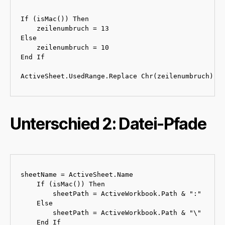
If (isMac()) Then

    zeilenumbruch = 13

Else

    zeilenumbruch = 10

End If

ActiveSheet.UsedRange.Replace Chr(zeilenumbruch), 
Unterschied 2: Datei-Pfade
sheetName = ActiveSheet.Name

    If (isMac()) Then

        sheetPath = ActiveWorkbook.Path & ":"

    Else

        sheetPath = ActiveWorkbook.Path & "\"

    End If
