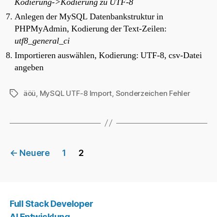
Kodierung->Kodierung zu UTF-8
Anlegen der MySQL Datenbankstruktur in
PHPMyAdmin, Kodierung der Text-Zeilen:
utf8_general_ci
Importieren auswählen, Kodierung: UTF-8, csv-Datei
angeben
äöü
,
MySQL UTF-8 Import
,
Sonderzeichen Fehler
Schlagwörter
Beitragsnavigation
←
Neuere
1
2
Full Stack Developer
AI Entwicklung