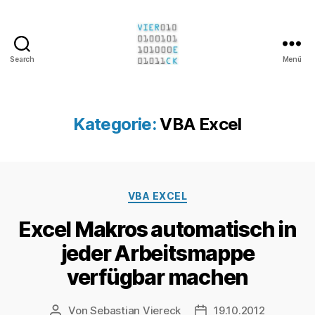
Search
Menü
Sebastian
Viereck
Kategorie:
VBA Excel
Kategorien
VBA EXCEL
Excel Makros automatisch in
jeder Arbeitsmappe
verfügbar machen
Von
Sebastian Viereck
19.10.2012
Beitragsautor
Beitragsdatum