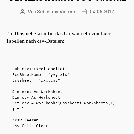
Von
Sebastian Viereck
04.05.2012
Beitragsautor
Beitragsdatum
Ein Beispiel Skript für das Umwandeln von Excel
Tabellen nach csv-Dateien:
Sub csvToExcelTabelle()

ExcSheetName = "yyy.xls"

Csvsheet = "xxx.csv"

Dim excl As Worksheet

Dim csv As Worksheet

Set csv = Workbooks(Csvsheet).Worksheets(1)

j = 1

'csv leeren

csv.Cells.Clear
