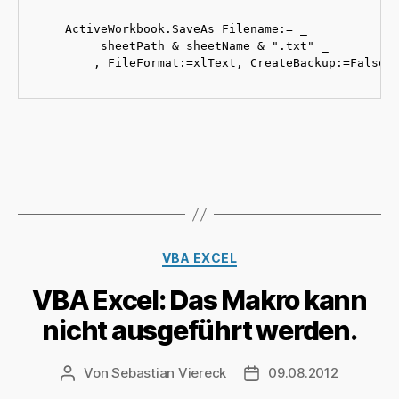
    ActiveWorkbook.SaveAs Filename:= _

         sheetPath & sheetName & ".txt" _

        , FileFormat:=xlText, CreateBackup:=False
Kategorien
VBA EXCEL
VBA Excel: Das Makro kann
nicht ausgeführt werden.
Von
Sebastian Viereck
09.08.2012
Beitragsautor
Beitragsdatum