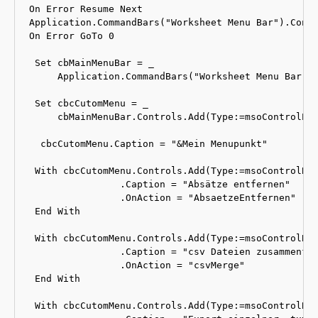
On Error Resume Next

Application.CommandBars("Worksheet Menu Bar").Contr
On Error GoTo 0

 Set cbMainMenuBar = _

     Application.CommandBars("Worksheet Menu Bar")

 Set cbcCutomMenu = _

     cbMainMenuBar.Controls.Add(Type:=msoControlPop
  cbcCutomMenu.Caption = "&Mein Menupunkt"

 With cbcCutomMenu.Controls.Add(Type:=msoControlBut
                .Caption = "Absätze entfernen"

                .OnAction = "AbsaetzeEntfernen"

 End With

 With cbcCutomMenu.Controls.Add(Type:=msoControlBut
                .Caption = "csv Dateien zusammenfüg
                .OnAction = "csvMerge"

 End With

 With cbcCutomMenu.Controls.Add(Type:=msoControlBut