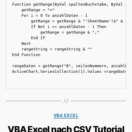
Function getRange(ByVal spaltenBuchstabe, ByVal zei
    getRange = "="

    For i = 0 To anzahlDaten - 1

        getRange = getRange & "'SheetName'!$" & spa
        If Not i >= anzahlDaten - 1 Then

            getRange = getRange & ","

        End If

    Next

    rangeString = rangeString & ""

End Function

rangeDaten = getRange("B", zeilenNummern, anzahlDat
ActiveChart.SeriesCollection(1).Values =rangeDaten 
Kategorien
VBA EXCEL
VBA Excel nach CSV Tutorial