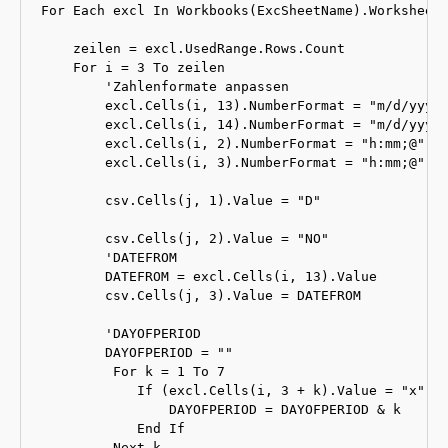
For Each excl In Workbooks(ExcSheetName).Worksheets
    zeilen = excl.UsedRange.Rows.Count

    For i = 3 To zeilen

        'Zahlenformate anpassen

        excl.Cells(i, 13).NumberFormat = "m/d/yyyy"
        excl.Cells(i, 14).NumberFormat = "m/d/yyyy"
        excl.Cells(i, 2).NumberFormat = "h:mm;@"

        excl.Cells(i, 3).NumberFormat = "h:mm;@"

        csv.Cells(j, 1).Value = "D"

        csv.Cells(j, 2).Value = "NO"

        'DATEFROM

        DATEFROM = excl.Cells(i, 13).Value

        csv.Cells(j, 3).Value = DATEFROM

        'DAYOFPERIOD

        DAYOFPERIOD = ""

         For k = 1 To 7

            If (excl.Cells(i, 3 + k).Value = "x") T
                DAYOFPERIOD = DAYOFPERIOD & k

            End If

         Next k
